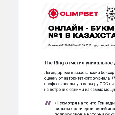
The Ring отметил уникальное
Легендарный казахстанский боксер 
оценку от авторитетного журнала
Th
профессиональную карьеру GGG ни р
на встречи с одними из самых мощн
«Несмотря на то что Геннад
сильных панчеров своей эпох
подбородков в истории бокс