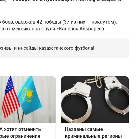
 боев, одержав 42 победы (37 из них — нокаутом).
л от мексиканца Сауля «Канело» Альвареса.
зивы и инсайды казахстанского футбола!