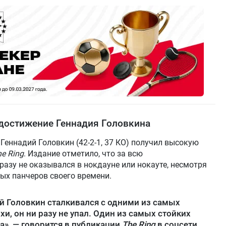
 достижение Геннадия Головкина
Геннадий Головкин (42-2-1, 37 КО) получил высокую
e Ring
. Издание отметило, что за всю
азу не оказывался в нокдауне или нокауте, несмотря
ых панчеров своего времени.
ий Головкин сталкивался с одними из самых
и, он ни разу не упал. Один из самых стойких
а», — говорится в публикации
The Ring
в соцсети