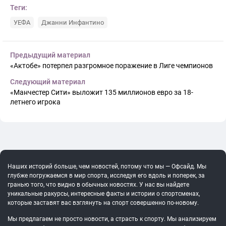
Теги:
УЕФА
Джанни Инфантино
Предыдущий материал
«Актобе» потерпел разгромное поражение в Лиге чемпионов
Следующий материал
«Манчестер Сити» выложит 135 миллионов евро за 18-
летнего игрока
Наших историй больше, чем новостей, потому что мы — Офсайд. Мы
глубже погружаемся в мир спорта, исследуя его вдоль и поперек, за
гранью того, что видно в обычных новостях. У нас вы найдете
уникальные ракурсы, интересные факты и истории о спортсменах,
которые заставят вас взглянуть на спорт совершенно по-новому.
Мы предлагаем не просто новости, а страсть к спорту. Мы анализируем