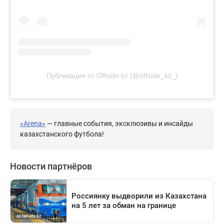
Публикация от Offside.kz (@offside_kz_)
«Arena»
— главные события, эксклюзивы и инсайды
казахстанского футбола!