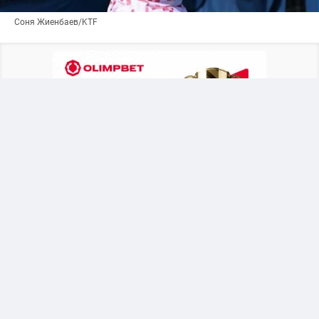
Соня Жиенбаев/KTF
В решающем поединке 20-летняя казахстанка
(738-е место в рейтинге WTA) встречалась с
опытной 34-летней представительницей
Болгарии Изабеллой Шиниковой (442-е место).
Занимающий 1 час и 51 минуту трехсетовый
матч завершился в пользу Жиенбаевой со