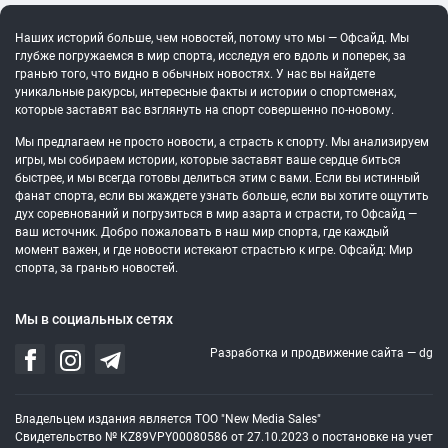
Наших историй больше, чем новостей, потому что мы — Офсайд. Мы
глубже погружаемся в мир спорта, исследуя его вдоль и поперек, за
гранью того, что видно в обычных новостях. У нас вы найдете
уникальные ракурсы, интересные факты и истории о спортсменах,
которые заставят вас взглянуть на спорт совершенно по-новому.
Мы предлагаем не просто новости, а страсть к спорту. Мы анализируем
игры, мы собираем истории, которые заставят ваше сердце биться
быстрее, и мы всегда готовы делиться этим с вами. Если вы истинный
фанат спорта, если вы жаждете узнать больше, если вы хотите ощутить
дух соревнований и погрузиться в мир азарта и страсти, то Офсайд —
ваш источник. Добро пожаловать в наш мир спорта, где каждый
момент важен, и где новости истекают страстью к игре. Офсайд: Мир
спорта, за гранью новостей.
Мы в социальных сетях
Разработка и продвижение сайта —
dg
Владельцем издания является ТОО "New Media Sales"
Свидетельство № KZ89VPY00080586 от 27.10.2023 о постановке на учет