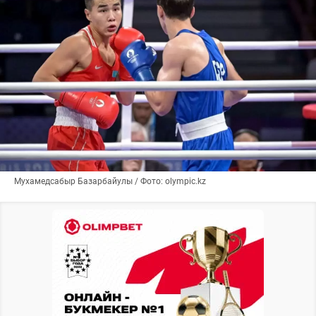
Мухамедсабыр Базарбайулы / Фото: olympic.kz