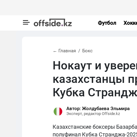
Футбол
Хокк
← Главная
Бокс
Нокаут и увер
казахстанцы п
Кубка Странд
Автор: Жолдубаева Эльмира
Эксперт, редактор Offside.kz
Казахстанские боксеры Базарб
полуфинал Кубка Странджа-2025