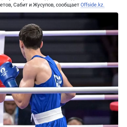
тов, Сабит и Жусупов, сообщает
Offside.kz.