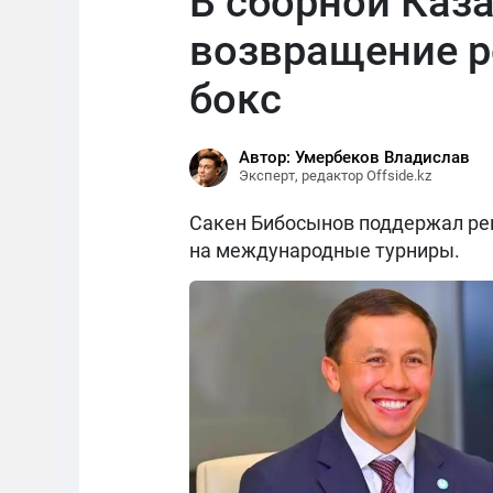
В сборной Каз
возвращение р
бокс
Автор: Умербеков Владислав
Эксперт, редактор Offside.kz
Сакен Бибосынов поддержал реш
на международные турниры.