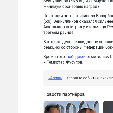
Зейнуллинов (63,5 кг) и Сабыржан А
минимум бронзовые награды.
На стадии четвертьфинала Базарба
(5:0), Зейнуллинов оказался сильне
Аккалыков выиграл у итальянца Рем
третьем раунде.
В этот же день неожиданное пораж
реакцию со стороны Федерации бок
Кроме того,
победами
отметились С
и Темиртас Жусупов.
«Arena»
— главные события, эксклю