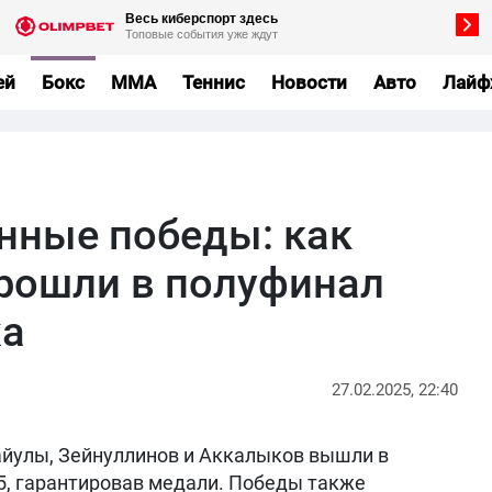
ей
Бокс
MMA
Теннис
Новости
Авто
Лайф
енные победы: как
рошли в полуфинал
жа
27.02.2025, 22:40
айулы, Зейнуллинов и Аккалыков вышли в
, гарантировав медали. Победы также