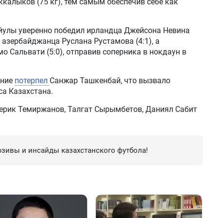
ккалыков (75 кг), тем самым обеспечив себе как
йулы уверенно победил ирландца Джейсона Невина
е азербайджанца Руслана Рустамова (4:1), а
о Сальвати (5:0), отправив соперника в нокдаун в
ение
потерпел
Санжар Ташкенбай, что вызвало
са Казахстана.
ерик Темиржанов, Талгат Сырымбетов, Даниял Сабит
зивы и инсайды казахстанского футбола!