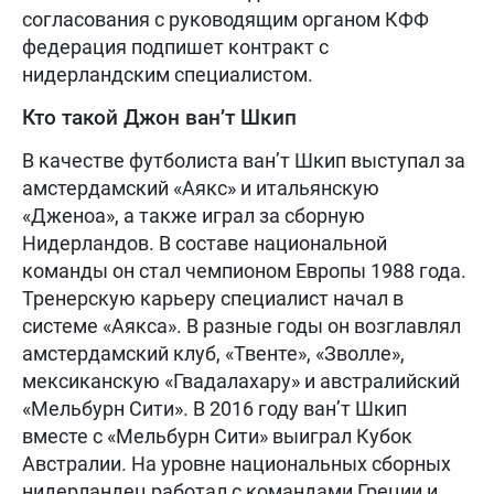
согласования с руководящим органом КФФ
федерация подпишет контракт с
нидерландским специалистом.
Кто такой Джон ван’т Шкип
В качестве футболиста ван’т Шкип выступал за
амстердамский «Аякс» и итальянскую
«Дженоа», а также играл за сборную
Нидерландов. В составе национальной
команды он стал чемпионом Европы 1988 года.
Тренерскую карьеру специалист начал в
системе «Аякса». В разные годы он возглавлял
амстердамский клуб, «Твенте», «Зволле»,
мексиканскую «Гвадалахару» и австралийский
«Мельбурн Сити». В 2016 году ван’т Шкип
вместе с «Мельбурн Сити» выиграл Кубок
Австралии. На уровне национальных сборных
нидерландец работал с командами Греции и