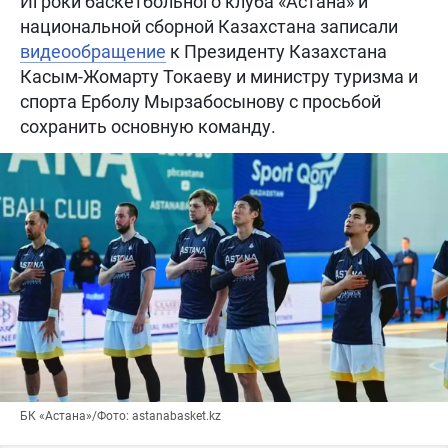
Игроки баскетбольного клуба «Астана» и
национальной сборной Казахстана записали
видеообращение
к Президенту Казахстана
Касым-Жомарту Токаеву и министру туризма и
спорта Ерболу Мырзабосынову с просьбой
сохранить основную команду.
БК «Астана»/Фото: astanabasket.kz