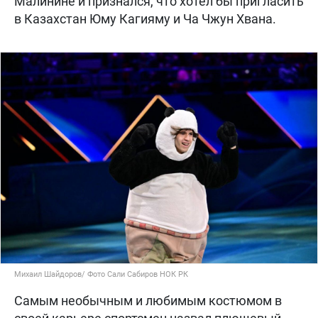
Малинине и признался, что хотел бы пригласить
в Казахстан Юму Кагияму и Ча Чжун Хвана.
Михаил Шайдоров/ Фото Сали Сабиров НОК РК
Самым необычным и любимым костюмом в