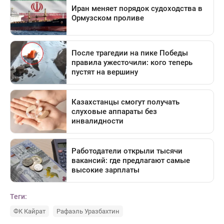
Теги:
ФК Кайрат
Рафаэль Уразбахтин