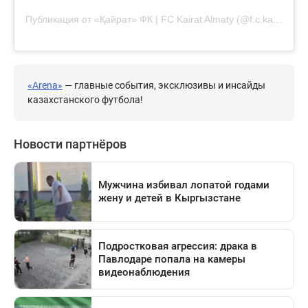
Публикация от «Қайрат» ФК | FC Kairat Almaty (@f.c.kairat)
«Arena»
— главные события, эксклюзивы и инсайды
казахстанского футбола!