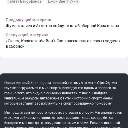
Талгат Байсуфинов
Джон Ван ’т Схип
Предыдущий материал
Жумаскалиев и Ахметов войдут в штаб сборной Казахстана
Следующий материал
«Сәлем, Казахстан!»: Ван’т Схип рассказал о первых задачах
в сборной
Наших историй больше, чем новостей, потому что мы — Офсайд. Мы
глубже погружаемся в мир спорта, исследуя его вдоль и поперек, за
гранью того, что видно в обычных новостях. У нас вы найдете
уникальные ракурсы, интересные факты и истории о спортсменах,
которые заставят вас взглянуть на спорт совершенно по-новому.
Мы предлагаем не просто новости, а страсть к спорту. Мы анализируем
игры, мы собираем истории, которые заставят ваше сердце биться
быстрее, и мы всегда готовы делиться этим с вами. Если вы истинный