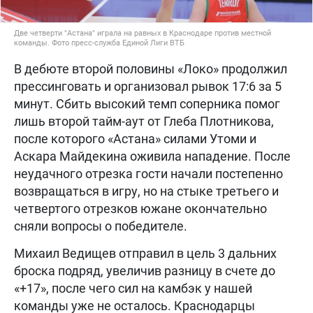
Две четверти "Астана" играла на равных в Краснодаре против местной
команды. Фото пресс-служба Единой Лиги ВТБ
В дебюте второй половины «Локо» продолжил
прессинговать и организовал рывок 17:6 за 5
минут. Сбить высокий темп соперника помог
лишь второй тайм-аут от Глеба Плотникова,
после которого «Астана» силами Утоми и
Аскара Майдекина оживила нападение. После
неудачного отрезка гости начали постепенно
возвращаться в игру, но на стыке третьего и
четвертого отрезков южане окончательно
сняли вопросы о победителе.
Михаил Ведищев отправил в цель 3 дальних
броска подряд, увеличив разницу в счете до
«+17», после чего сил на камбэк у нашей
команды уже не осталось. Краснодарцы