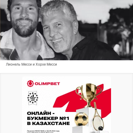
Лионель Месси и Хорхе Месси