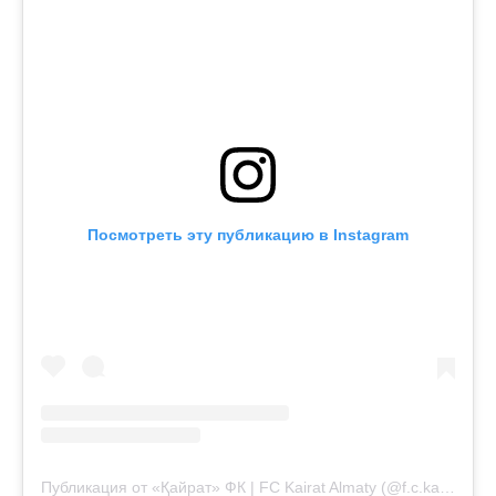
Посмотреть эту публикацию в Instagram
Публикация от «Қайрат» ФК | FC Kairat Almaty (@f.c.kairat)