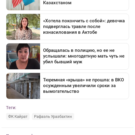
Теги:
ФК Кайрат
Рафаэль Уразбахтин