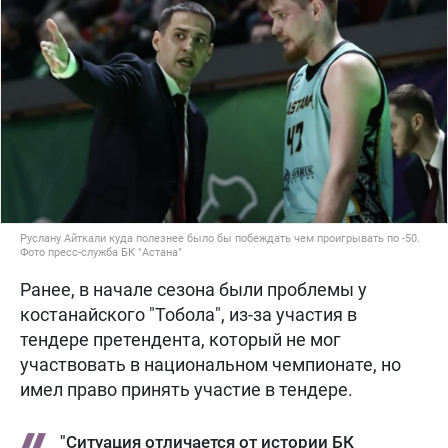
Руслану Айткали куда полезнее было бы побеждать чем проигрывать по -50.
Фото пресс-служба БК "Астана"
Ранее, в начале сезона были проблемы у
костанайского "Тобола", из-за участия в
тендере претендента, который не мог
участвовать в национальном чемпионате, но
имел право принять участие в тендере.
"Ситуация отличается от истории БК