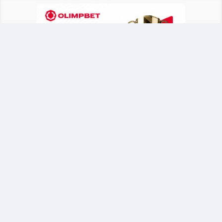
Казахстанская легкоатлетка начала
выступление на мировом первенстве с
успешной квалификации в прыжках с шестом.
Турнир проходит в Орегоне (США) среди
спортсменов до 20 лет.
Новый рекорд и путевка в финал
Анна Черкашина преодолела