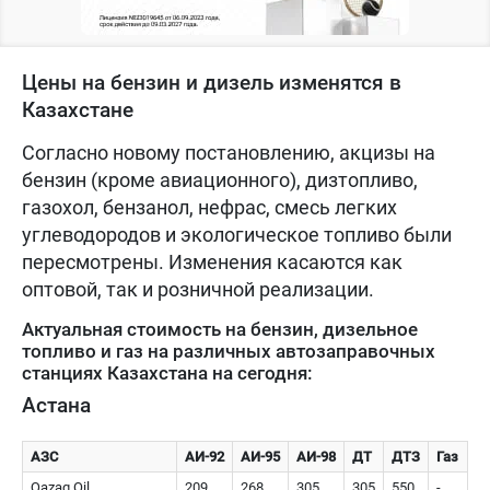
Цены на бензин и дизель изменятся в
Казахстане
Согласно новому постановлению, акцизы на
бензин (кроме авиационного), дизтопливо,
газохол, бензанол, нефрас, смесь легких
углеводородов и экологическое топливо были
пересмотрены. Изменения касаются как
оптовой, так и розничной реализации.
Актуальная стоимость на бензин, дизельное
топливо и газ на различных автозаправочных
станциях Казахстана на сегодня:
Астана
АЗС
АИ-92
АИ-95
АИ-98
ДТ
ДТЗ
Газ
Qazaq Oil
209
268
305
305
550
-