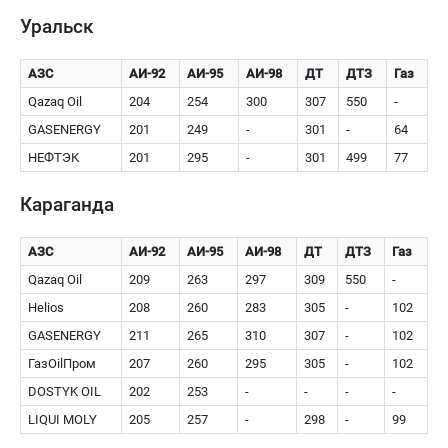
Уральск
АЗС
АИ-92
АИ-95
АИ-98
ДТ
ДТЗ
Газ
Qazaq Oil
204
254
300
307
550
-
GASENERGY
201
249
-
301
-
64
НЕФТЭК
201
295
-
301
499
77
Караганда
АЗС
АИ-92
АИ-95
АИ-98
ДТ
ДТЗ
Газ
Qazaq Oil
209
263
297
309
550
-
Helios
208
260
283
305
-
102
GASENERGY
211
265
310
307
-
102
ГазOilПром
207
260
295
305
-
102
DOSTYK OIL
202
253
-
-
-
-
LIQUI MOLY
205
257
-
298
-
99