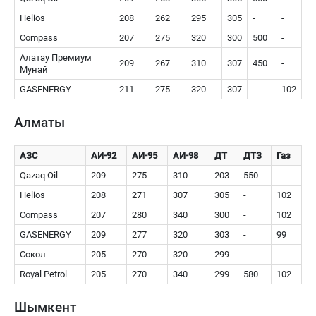
Helios
208
262
295
305
-
-
Compass
207
275
320
300
500
-
Алатау Премиум
209
267
310
307
450
-
Мунай
GASENERGY
211
275
320
307
-
102
Алматы
АЗС
АИ-92
АИ-95
АИ-98
ДТ
ДТЗ
Газ
Qazaq Oil
209
275
310
203
550
-
Helios
208
271
307
305
-
102
Compass
207
280
340
300
-
102
GASENERGY
209
277
320
303
-
99
Сокол
205
270
320
299
-
-
Royal Petrol
205
270
340
299
580
102
Шымкент