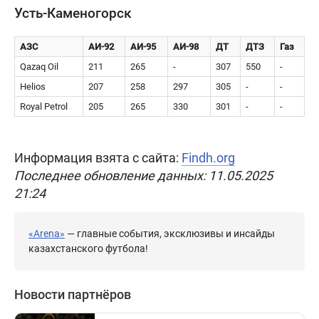
Усть-Каменогорск
АЗС
АИ-92
АИ-95
АИ-98
ДТ
ДТЗ
Газ
Qazaq Oil
211
265
-
307
550
-
Helios
207
258
297
305
-
-
Royal Petrol
205
265
330
301
-
-
Информация взята с сайта:
Findh.org
Последнее обновление данных: 11.05.2025
21:24
«Arena»
— главные события, эксклюзивы и инсайды
казахстанского футбола!