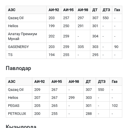
АЗС
АИ-92
АИ-95
АИ-98
ДТ
ДТЗ
Газ
Qazaq Oil
203
257
297
307
550
-
Helios
199
250
291
301
-
-
Алатау Премиум
202
259
-
304
-
-
Мунай
GASENERGY
203
259
335
303
-
90
TS
194
255
-
295
-
-
Павлодар
АЗС
АИ-92
АИ-95
АИ-98
ДТ
ДТЗ
Газ
Qazaq Oil
209
267
-
307
550
-
Helios
207
267
299
303
-
-
PEGAS
205
265
-
301
-
102
PETROLUX
200
255
-
288
-
-
Кызылорда