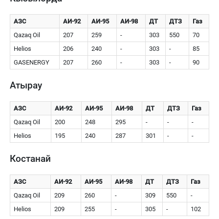
АЗС
АИ-92
АИ-95
АИ-98
ДТ
ДТЗ
Газ
Qazaq Oil
207
259
-
303
550
70
Helios
206
240
-
303
-
85
GASENERGY
207
260
-
303
-
90
Атырау
АЗС
АИ-92
АИ-95
АИ-98
ДТ
ДТЗ
Газ
Qazaq Oil
200
248
295
-
-
-
Helios
195
240
287
301
-
-
Костанай
АЗС
АИ-92
АИ-95
АИ-98
ДТ
ДТЗ
Газ
Qazaq Oil
209
260
-
309
550
-
Helios
209
255
-
305
-
102