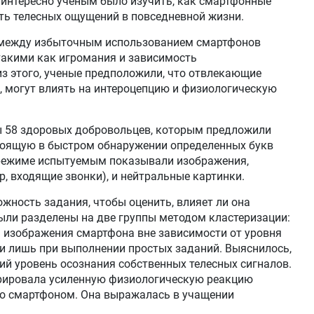
 интересно ученым было изучить, как смартфонные
ть телесных ощущений в повседневной жизни.
 между избыточным использованием смартфонов
такими как игромания и зависимость
из этого, ученые предположили, что отвлекающие
, могут влиять на интероцепцию и физиологическую
 58 здоровых добровольцев, которым предложили
тоящую в быстром обнаружении определенных букв
 режиме испытуемым показывали изображения,
, входящие звонки), и нейтральные картинки.
ность задания, чтобы оценить, влияет ли она
были разделены на две группы методом кластеризации:
а изображения смартфона вне зависимости от уровня
и лишь при выполнении простых заданий. Выяснилось,
кий уровень осознания собственных телесных сигналов.
трировала усиленную физиологическую реакцию
со смартфоном. Она выражалась в учащении