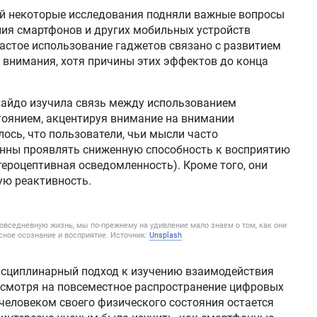
ий некоторые исследования подняли важные вопросы
ния смартфонов и других мобильных устройств
частое использование гаджетов связано с развитием
 внимания, хотя причины этих эффектов до конца
кайдо изучила связь между использованием
тоянием, акцентируя внимание на внимании
ось, что пользователи, чьи мысли часто
онны проявлять сниженную способность к восприятию
тероцептивная осведомленность). Кроме того, они
ю реактивность.
овседневную жизнь, мы по-прежнему на удивление мало знаем о том, как они
ное осознание и восприятие. Источник:
Unsplash
сциплинарный подход к изучению взаимодействия
Несмотря на повсеместное распространение цифровых
 человеком своего физического состояния остается