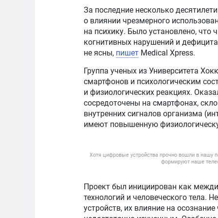
За последние несколько десятилет
о влиянии чрезмерного использова
на психику. Было установлено, что 
когнитивных нарушений и дефицита
не ясны,
пишет
Medical Xpress.
Группа ученых из Университета Хок
смартфонов и психологическим сос
и физиологических реакциях. Оказал
сосредоточены на смартфонах, скл
внутренних сигналов организма (ин
имеют повышенную физиологическу
Хотя цифровые устройства прочно вошли в нашу п
формируют наше телес
Проект был инициирован как межди
технологий и человеческого тела. 
устройств, их влияние на осознание