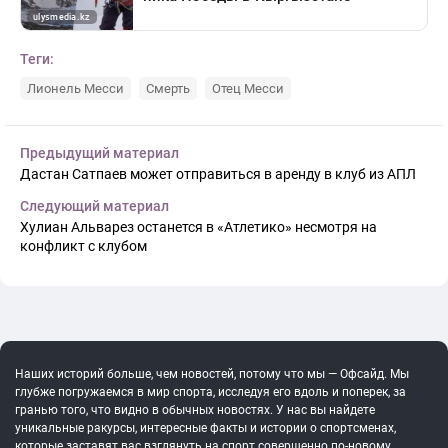
Теги:
Лионель Месси
Смерть
Отец Месси
Предыдущий материал
Дастан Сатпаев может отправиться в аренду в клуб из АПЛ
Следующий материал
Хулиан Альварез останется в «Атлетико» несмотря на
конфликт с клубом
Наших историй больше, чем новостей, потому что мы — Офсайд. Мы
глубже погружаемся в мир спорта, исследуя его вдоль и поперек, за
гранью того, что видно в обычных новостях. У нас вы найдете
уникальные ракурсы, интересные факты и истории о спортсменах,
которые заставят вас взглянуть на спорт совершенно по-новому.