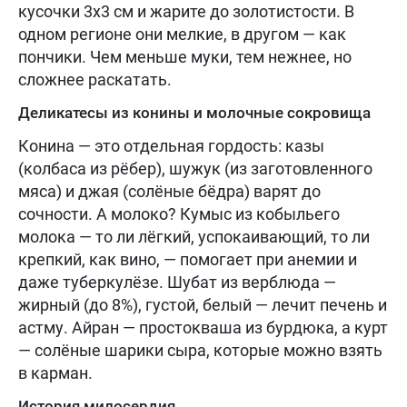
кусочки 3х3 см и жарите до золотистости. В
одном регионе они мелкие, в другом — как
пончики. Чем меньше муки, тем нежнее, но
сложнее раскатать.
Деликатесы из конины и молочные сокровища
Конина — это отдельная гордость: казы
(колбаса из рёбер), шужук (из заготовленного
мяса) и джая (солёные бёдра) варят до
сочности. А молоко? Кумыс из кобыльего
молока — то ли лёгкий, успокаивающий, то ли
крепкий, как вино, — помогает при анемии и
даже туберкулёзе. Шубат из верблюда —
жирный (до 8%), густой, белый — лечит печень и
астму. Айран — простокваша из бурдюка, а курт
— солёные шарики сыра, которые можно взять
в карман.
История милосердия