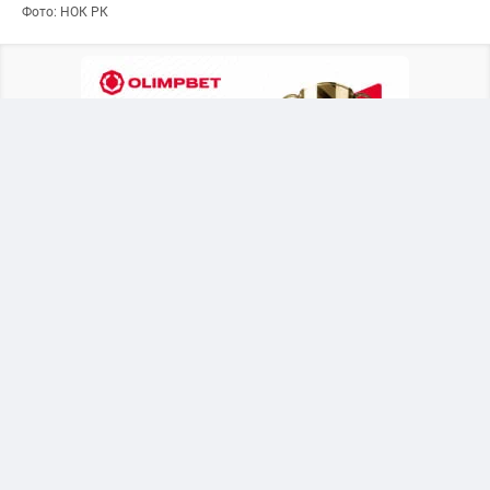
Фото: НОК РК
Казахстанская легкоатлетка начала
выступление на мировом первенстве с
успешной квалификации в прыжках с шестом.
Турнир проходит в Орегоне (США) среди
спортсменов до 20 лет.
Новый рекорд и путевка в финал