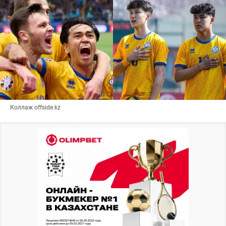
Коллаж offside.kz