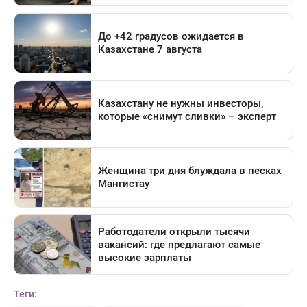
Теги: