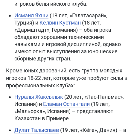
игроков бельгийского клуба.
Исмаил Яхши
(18 лет, «Галатасарай»,
Турция) и
Келвин Кустман
(18 лет,
«Дармштадт», Германия) – оба игрока
обладают хорошими техническими
навыками и игровой дисциплиной, однако
имеют опыт выступления за юношеские
сборные других стран.
Кроме юных дарований, есть группа молодых
игроков 18-22 лет, которые уже пробуют силы в
профессиональных клубах:
Нуралы Жаксылык
(20 лет, «Лас-Пальмас»,
Испания) и
Еламан Оспангали
(19 лет,
«Мальорка», Испания) – представляют
Казахстан в Примере.
Дулат Талыспаев
(19 лет, «Кёге», Дания) – в