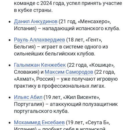
команде с 2024 года, успел принять участие
в кубке страны.
Данил Анкудинов
(21 год, «Менсахеро»,
Испания) – нападающий испанского клуба.
Рауль Аллахвердиев
(18 лет, «Гент»,
Бельгия) – играет в системе одного из
сильнейших бельгийских клубов.
Галымжан Кенжебек
(22 года, «Кошице»,
Словакия) и
Максим Самородов
(22 года,
«Ахмат», Россия) – уже получают игровую
практику в профессиональных лигах.
Ильяс Абил
(19 лет, «Жил Висенте»,
Португалия) – атаккующий полузащитник
португальского клуба.
Мохаммед Енсебаев
(19 лет, «Сеута Б»,
Испания) – пробует себя в испанской