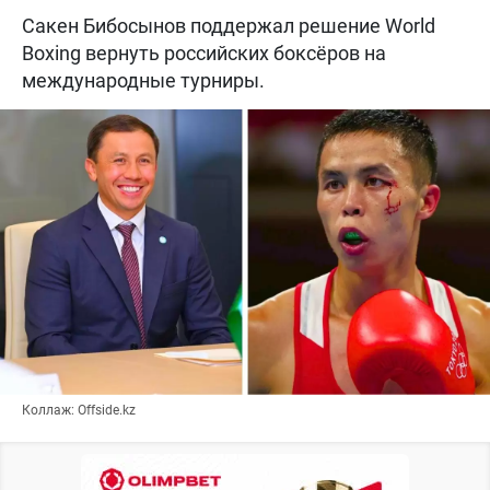
Сакен Бибосынов поддержал решение World
Boxing вернуть российских боксёров на
международные турниры.
Коллаж: Offside.kz