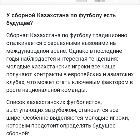
У сборной Казахстана по футболу есть
будущее?
Сборная Казахстана по футболу традиционно
сталкивается с серьезными вызовами на
международной арене. Однако в последние
годы наблюдается интересная тенденция:
молодые казахстанские игроки все чаще
получают контракты в европейских и азиатских
клубах, что может стать ключевым фактором в
росте национальной команды.
Список казахстанских футболистов,
выступающих за рубежом, становится все
шире. Особенно выделяются молодые игроки,
которым предстоит определять будущее
сборной: