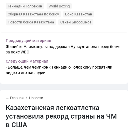
Геннадий Головкин
World Boxing
Сборная Казахстана по боксу
Бокс Казахстан
Новости бокса Казахстана
Сакен Бибосынов
Предыдущий материал
Жанибек Алимханулы поддержал Нурсултанова перед боем
за пояс WBC
Следующий материал
«Больше, чем чемпион»: Геннадию Головкину посвятили
видео о его наследии
← Главная
Новости
Казахстанская легкоатлетка
установила рекорд страны на ЧМ
в США